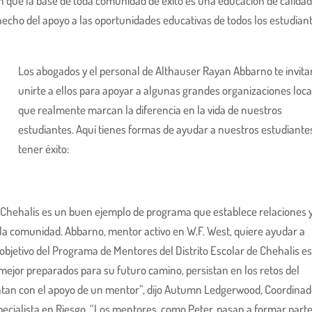
que la base de toda comunidad de éxito es una educación de calidad
echo del apoyo a las oportunidades educativas de todos los estudian
Los abogados y el personal de Althauser Rayan Abbarno te invita
unirte a ellos para apoyar a algunas grandes organizaciones loca
que realmente marcan la diferencia en la vida de nuestros
estudiantes. Aquí tienes formas de ayudar a nuestros estudiante
tener éxito:
e Chehalis es un buen ejemplo de programa que establece relaciones 
e la comunidad. Abbarno, mentor activo en W.F. West, quiere ayudar a
objetivo del Programa de Mentores del Distrito Escolar de Chehalis e
mejor preparados para su futuro camino, persistan en los retos del
uentan con el apoyo de un mentor”, dijo Autumn Ledgerwood, Coordina
pecialista en Riesgo. “Los mentores, como Peter, pasan a formar part