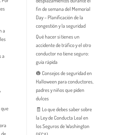
. Por
desplazamientos durante el
tes
fin de semana del Memorial
Day – Planificación de la
congestión y la seguridad
n a
Qué hacer si tienes un
les
accidente de tráfico y el otro
conductor no tiene seguro:
s a
guía rápida
🎃 Consejos de seguridad en
Halloween para conductores,
padres y niños que piden
y
dulces
s que
🧾 Lo que debes saber sobre
la Ley de Conducta Leal en
dora
los Seguros de Washington
e de
(IFCA)