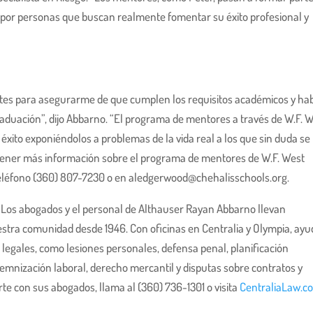
da por personas que buscan realmente fomentar su éxito profesional y
antes para asegurarme de que cumplen los requisitos académicos y ha
raduación”, dijo Abbarno. “El programa de mentores a través de W.F. 
éxito exponiéndolos a problemas de la vida real a los que sin duda se
ener más información sobre el programa de mentores de W.F. West
eléfono (360) 807-7230 o en
aledgerwood@chehalisschools.org
.
Los abogados y el personal de Althauser Rayan Abbarno llevan
stra comunidad desde 1946. Con oficinas en Centralia y Olympia, ay
 legales, como lesiones personales, defensa penal, planificación
demnización laboral, derecho mercantil y disputas sobre contratos y
te con sus abogados, llama al (360) 736-1301 o visita
CentraliaLaw.c