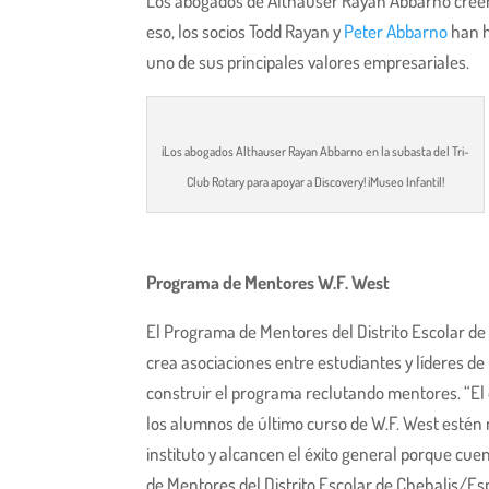
Los abogados de Althauser Rayan Abbarno creen 
eso, los socios Todd Rayan y
Peter Abbarno
han h
uno de sus principales valores empresariales.
¡Los abogados Althauser Rayan Abbarno en la subasta del Tri-
Club Rotary para apoyar a Discovery! ¡Museo Infantil!
Programa de Mentores W.F. West
El Programa de Mentores del Distrito Escolar d
crea asociaciones entre estudiantes y líderes d
construir el programa reclutando mentores. “El 
los alumnos de último curso de W.F. West estén 
instituto y alcancen el éxito general porque c
de Mentores del Distrito Escolar de Chehalis/Es