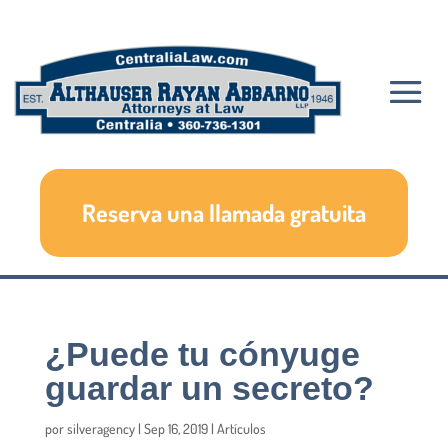
Reserva una llamada gratuita
¿Puede tu cónyuge
guardar un secreto?
por
silveragency
|
Sep 16, 2019
|
Artículos